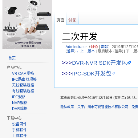
页面
讨论
二次开发
Adminstrator
（
讨论
|
贡献
）
2019年12月10日
(
差异
)
←上一版本
| 最后版本 (差异) | 下一版
跳转至：
导航
、
搜索
首页
>>>
DVR-NVR SDK开发包
产品中心
>>>
IPC-SDK开发包
VR CAM规格
IPC路由器规格
无线套装规格
有线套装规格
IPC规格
本页面最后修改于2019年12月10日 (星期二) 08:48
NVR规格
隐私政策
关于广州市可视智能技术有限公司
免
DVR规格
下载中心
设备固件
手机软件
工具软件