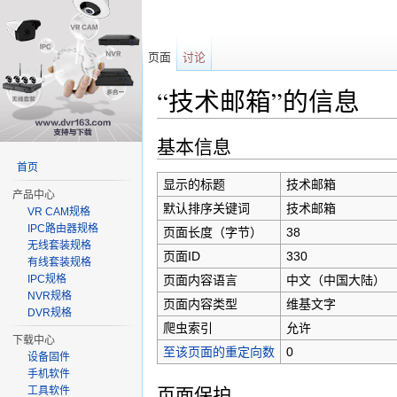
页面
讨论
“技术邮箱”的信息
跳转至：
导航
、
搜索
基本信息
首页
显示的标题
技术邮箱
产品中心
默认排序关键词
技术邮箱
VR CAM规格
IPC路由器规格
页面长度（字节）
38
无线套装规格
页面ID
330
有线套装规格
页面内容语言
中文（中国大陆）‎ （
IPC规格
NVR规格
页面内容类型
维基文字
DVR规格
爬虫索引
允许
下载中心
至该页面的重定向数
0
设备固件
手机软件
页面保护
工具软件