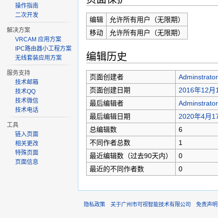
操作指南
二次开发
编辑
允许所有用户（无限期）
解决方案
移动
允许所有用户（无限期）
VRCAM 应用方案
IPC路由器小工程方案
编辑历史
无线套装应用方案
服务支持
页面创建者
Adminstrator
技术邮箱
页面创建日期
2016年12月1
技术QQ
技术微信
最后编辑者
Adminstrator
技术电话
最后编辑日期
2020年4月17
工具
总编辑数
6
链入页面
不同作者总数
1
相关更改
特殊页面
最近编辑数（过去90天内）
0
页面信息
最近的不同作者数
0
隐私政策
关于广州市可视智能技术有限公司
免责声明