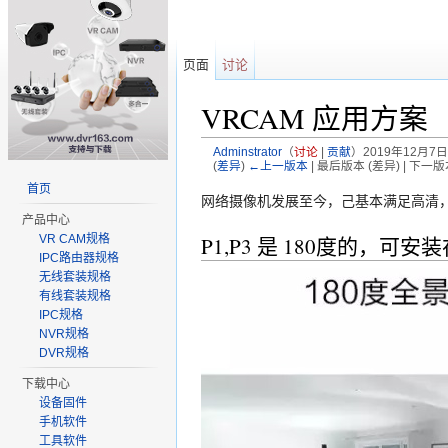
页面
讨论
VRCAM 应用方案
Adminstrator
（
讨论
|
贡献
）
2019年12月7日 
(
差异
)
←上一版本
| 最后版本 (差异) | 下一版
跳转至：
导航
、
搜索
首页
网络摄像机发展至今，己基本满足高清，
产品中心
P1,P3 是 180度的，
VR CAM规格
IPC路由器规格
无线套装规格
有线套装规格
IPC规格
NVR规格
DVR规格
下载中心
设备固件
手机软件
工具软件