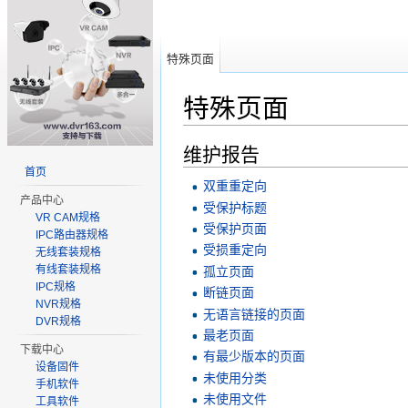
特殊页面
特殊页面
跳转至：
导航
、
搜索
维护报告
首页
双重重定向
产品中心
受保护标题
VR CAM规格
受保护页面
IPC路由器规格
受损重定向
无线套装规格
有线套装规格
孤立页面
IPC规格
断链页面
NVR规格
无语言链接的页面
DVR规格
最老页面
下载中心
有最少版本的页面
设备固件
未使用分类
手机软件
未使用文件
工具软件