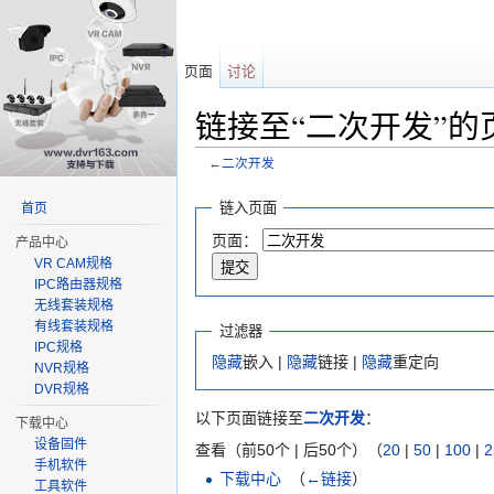
页面
讨论
链接至“二次开发”的
←
二次开发
跳转至：
导航
、
搜索
链入页面
首页
页面：
产品中心
VR CAM规格
IPC路由器规格
无线套装规格
有线套装规格
过滤器
IPC规格
隐藏
嵌入 |
隐藏
链接 |
隐藏
重定向
NVR规格
DVR规格
以下页面链接至
二次开发
：
下载中心
设备固件
查看（前50个 | 后50个）（
20
|
50
|
100
|
2
手机软件
下载中心
‎
（
←链接
）
工具软件