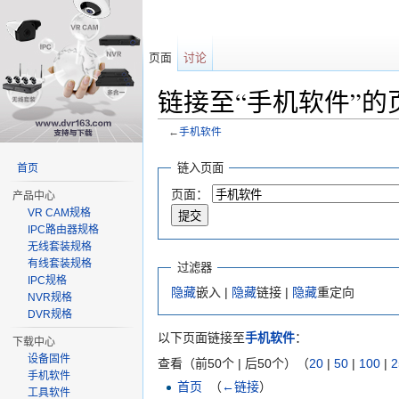
页面
讨论
链接至“手机软件”的
←
手机软件
跳转至：
导航
、
搜索
链入页面
首页
页面：
产品中心
VR CAM规格
IPC路由器规格
无线套装规格
有线套装规格
过滤器
IPC规格
隐藏
嵌入 |
隐藏
链接 |
隐藏
重定向
NVR规格
DVR规格
以下页面链接至
手机软件
：
下载中心
设备固件
查看（前50个 | 后50个）（
20
|
50
|
100
|
2
手机软件
首页
‎
（
←链接
）
工具软件