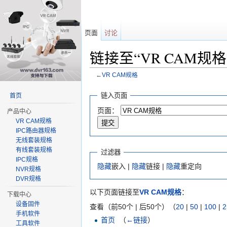
页面
讨论
链接至“VR CAM规
←
VR CAM规格
跳转至：
导航
、
搜索
链入页面
首页
页面：
产品中心
VR CAM规格
IPC路由器规格
无线套装规格
有线套装规格
过滤器
IPC规格
隐藏
嵌入 |
隐藏
链接 |
隐藏
重定向
NVR规格
DVR规格
以下页面链接至
VR CAM规格
：
下载中心
设备固件
查看（前50个 | 后50个）（
20
|
50
|
100
|
2
手机软件
首页
‎
（
←链接
）
工具软件