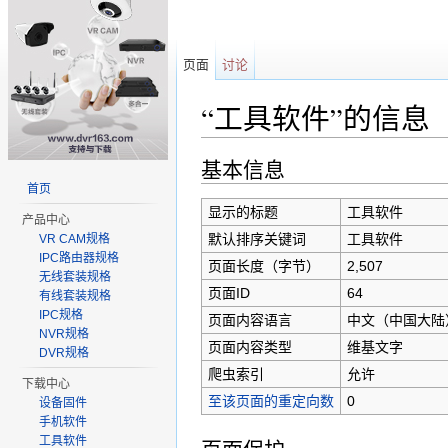
页面
讨论
“工具软件”的信息
跳转至：
导航
、
搜索
基本信息
首页
显示的标题
工具软件
产品中心
默认排序关键词
工具软件
VR CAM规格
IPC路由器规格
页面长度（字节）
2,507
无线套装规格
页面ID
64
有线套装规格
IPC规格
页面内容语言
中文（中国大陆）‎
NVR规格
页面内容类型
维基文字
DVR规格
爬虫索引
允许
下载中心
至该页面的重定向数
0
设备固件
手机软件
工具软件