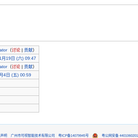
ator
（
讨论
|
贡献
）
1月19日 (六) 09:47
ator
（
讨论
|
贡献
）
月4日 (五) 00:59
责声明
广州市可视智能技术有限公司
粤ICP备14079945号
粤公网安备 4401060201