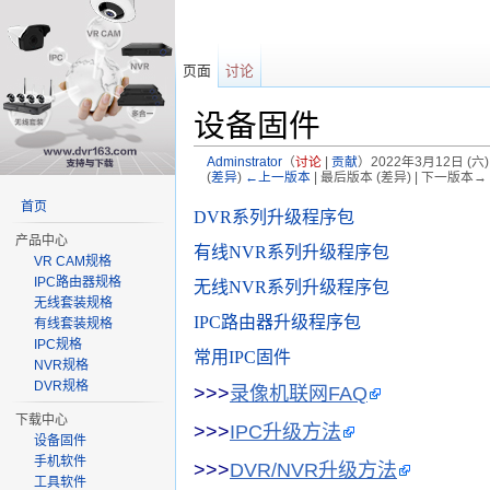
页面
讨论
设备固件
Adminstrator
（
讨论
|
贡献
）
2022年3月12日 (六)
(
差异
)
←上一版本
| 最后版本 (差异) | 下一版本→ 
跳转至：
导航
、
搜索
首页
DVR系列升级程序包
产品中心
有线NVR系列升级程序包
VR CAM规格
IPC路由器规格
无线NVR系列升级程序包
无线套装规格
IPC路由器升级程序包
有线套装规格
IPC规格
常用IPC固件
NVR规格
DVR规格
>>>
录像机联网FAQ
下载中心
>>>
IPC升级方法
设备固件
手机软件
>>>
DVR/NVR升级方法
工具软件