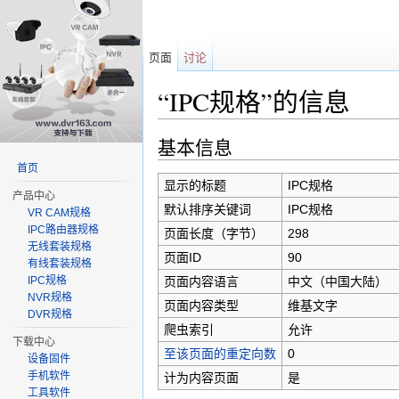
页面
讨论
“IPC规格”的信息
跳转至：
导航
、
搜索
基本信息
首页
显示的标题
IPC规格
产品中心
默认排序关键词
IPC规格
VR CAM规格
IPC路由器规格
页面长度（字节）
298
无线套装规格
页面ID
90
有线套装规格
页面内容语言
中文（中国大陆）‎ （
IPC规格
NVR规格
页面内容类型
维基文字
DVR规格
爬虫索引
允许
下载中心
至该页面的重定向数
0
设备固件
手机软件
计为内容页面
是
工具软件